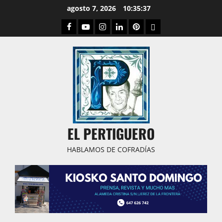
Saltar
agosto 7, 2026
10:35:37
al
Facebook
Youtube
Instagram
Linked
Pinterest
Dribbble
contenido
IN
EL PERTIGUERO
HABLAMOS DE COFRADÍAS