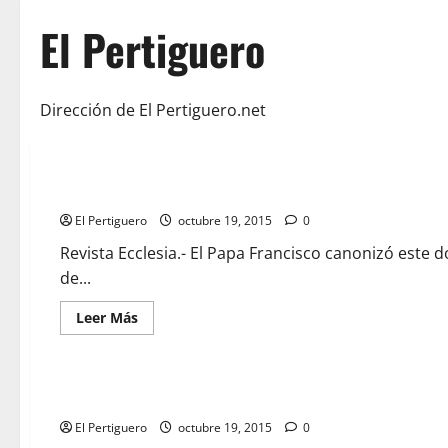
El Pertiguero
Dirección de El Pertiguero.net
María de la Purísima de la Cruz, la santa española que dio s
El Pertiguero
octubre 19, 2015
0
Revista Ecclesia.- El Papa Francisco canonizó este
de...
Leer
Leer Más
más
acerca
de
María
de
DIRECTO: El estreno de «Miserere Mei Deus» de Juan Manue
la
Purísima
El Pertiguero
de
octubre 19, 2015
0
la