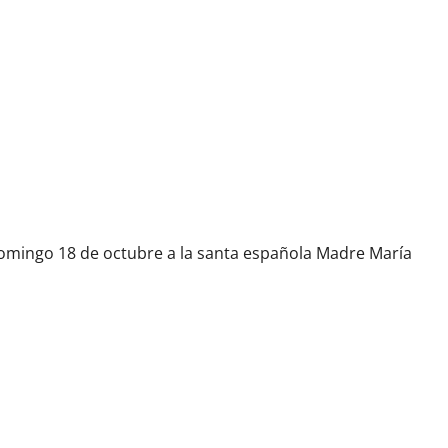
u vida por los más necesitados
 domingo 18 de octubre a la santa española Madre María
l Velázquez