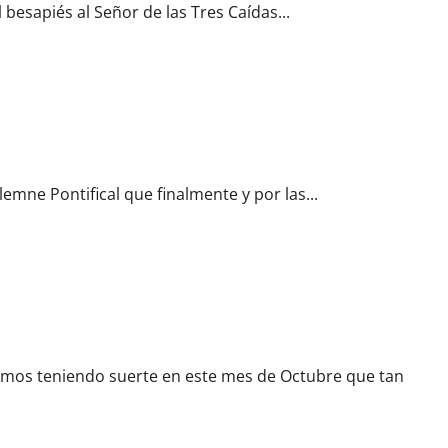
besapiés al Señor de las Tres Caídas...
lemne Pontifical que finalmente y por las...
uspenda el traslado de su titular para la Pontifical de Campaña
mos teniendo suerte en este mes de Octubre que tan