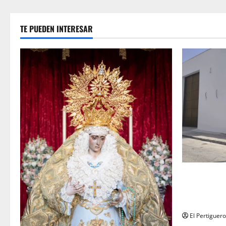
TE PUEDEN INTERESAR
La Hermanda
recta final 
de Herman
El Pertiguero