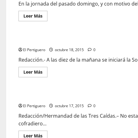
Cruz,
En la jornada del pasado domingo, y con motivo del 
la
santa
española
Leer
Leer Más
que
más
dio
acerca
su
de
vida
DIRECTO:
por
El
San Lucas será desde hoy Santuario de nuestra diócesis
los
estreno
más
de
El Pertiguero
necesitados
«Miserere
octubre 18, 2015
0
Mei
Deus»
Redacción.- A las diez de la mañana se iniciará la So
de
Juan
Manuel
Leer
Leer Más
Velázquez
más
acerca
de
San
Lucas
Las inclemencias meteorológicas hacen que las Tres Caídas s
será
desde
El Pertiguero
hoy
octubre 17, 2015
0
Santuario
de
Redacción/Hermandad de las Tres Caídas.– No esta
nuestra
cofradiero...
diócesis
Leer
Leer Más