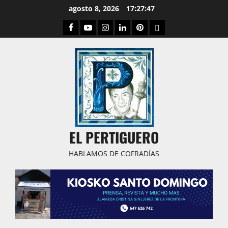
Saltar
agosto 8, 2026
17:27:48
al
Facebook
Youtube
Instagram
Linked
Pinterest
Dribbble
contenido
IN
EL PERTIGUERO
HABLAMOS DE COFRADÍAS