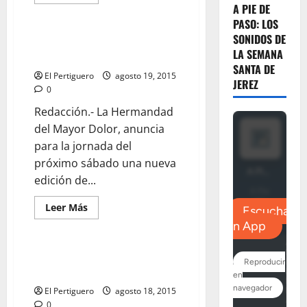
más
A PIE DE
acerca
de
PASO: LOS
EN
SONIDOS DE
EL
«Noche de San Bartolomé»
RECUERDO:
LA SEMANA
organizada por el Mayor Dolor
«Aquel
SANTA DE
Via
El Pertiguero
agosto 19, 2015
Crucis
JEREZ
histórico
0
en
Madrid»
Redacción.- La Hermandad
del Mayor Dolor, anuncia
para la jornada del
próximo sábado una nueva
edición de...
Leer
Leer Más
más
acerca
de
«Noche
de
«Detrás de lo material» por
San
Adrián Zurera de la Peña
Bartolomé»
organizada
El Pertiguero
agosto 18, 2015
por
el
0