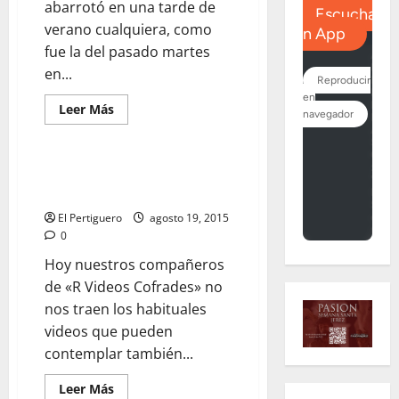
abarrotó en una tarde de
verano cualquiera, como
fue la del pasado martes
en...
Leer
Leer Más
más
acerca
de
Los
titulares
EN EL RECUERDO: «Aquel Via
de
Crucis histórico en Madrid»
la
Hermandad
El Pertiguero
agosto 19, 2015
de
la
0
Yedra,
ya
Hoy nuestros compañeros
se
encuentran
de «R Videos Cofrades» no
en
nos traen los habituales
Madre
de
videos que pueden
Dios
contemplar también...
Leer
Leer Más