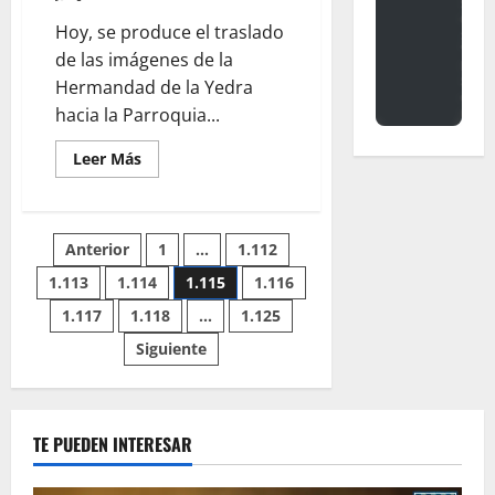
Mayor
Dolor
Hoy, se produce el traslado
de las imágenes de la
Hermandad de la Yedra
hacia la Parroquia...
Leer
Leer Más
más
acerca
de
«Detrás
de
Paginación
Anterior
1
…
1.112
lo
material»
por
1.113
1.114
1.115
1.116
de
Adrián
Zurera
1.117
1.118
…
1.125
de
entradas
la
Siguiente
Peña
TE PUEDEN INTERESAR