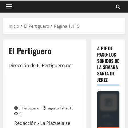
Menú
principal
Inicio
El Pertiguero
Página 1.115
El Pertiguero
A PIE DE
PASO: LOS
SONIDOS DE
Dirección de El Pertiguero.net
LA SEMANA
SANTA DE
JEREZ
Los titulares de la Hermandad
de la Yedra, ya se encuentran
en Madre de Dios
El Pertiguero
agosto 19, 2015
0
Redacción.- La Plazuela se