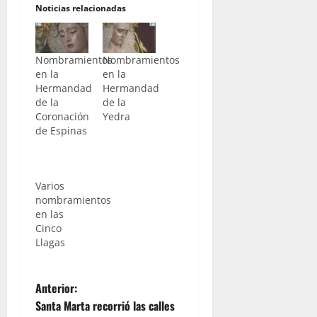
Noticias relacionadas
Nombramientos
Nombramientos
en la
en la
Hermandad
Hermandad
de la
de la
Coronación
Yedra
de Espinas
Varios
nombramientos
en las
Cinco
Llagas
N
Anterior:
Santa Marta recorrió las calles