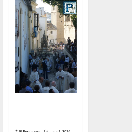
La Diócesis de Asidonia-
Jerez se prepara para la
Solemnidad del Corpus
Christi
El Pertiguero
junio 1, 2026