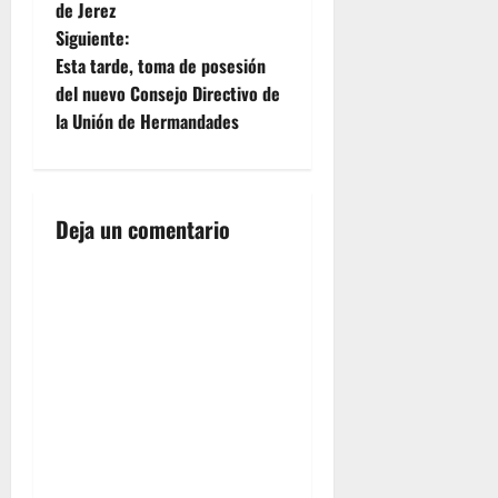
a
de Jerez
Siguiente:
v
Esta tarde, toma de posesión
e
del nuevo Consejo Directivo de
la Unión de Hermandades
g
a
Deja un comentario
c
i
ó
n
d
e