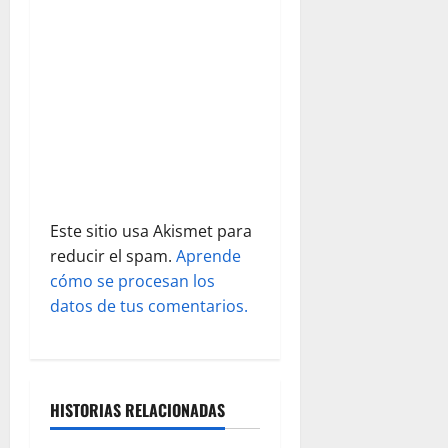
e
n
t
r
a
d
Este sitio usa Akismet para
reducir el spam.
Aprende
a
cómo se procesan los
s
datos de tus comentarios.
HISTORIAS RELACIONADAS