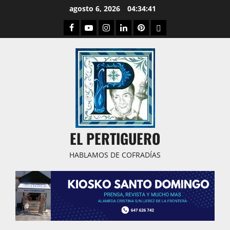
Saltar
agosto 6, 2026
04:34:42
al
Facebook
Youtube
Instagram
Linked
Pinterest
Dribbble
contenido
IN
EL PERTIGUERO
HABLAMOS DE COFRADÍAS