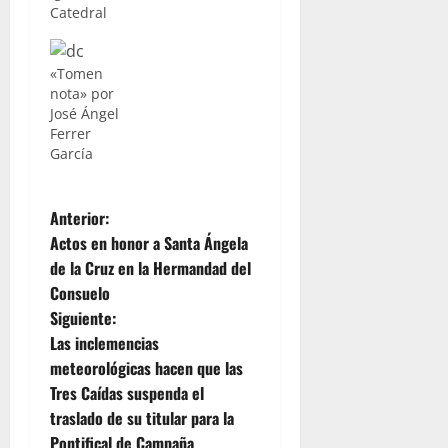
Catedral
«Tomen
nota» por
José Ángel
Ferrer
García
N
Anterior:
Actos en honor a Santa Ángela
a
de la Cruz en la Hermandad del
Consuelo
v
Siguiente:
e
Las inclemencias
meteorológicas hacen que las
g
Tres Caídas suspenda el
traslado de su titular para la
a
Pontifical de Campaña