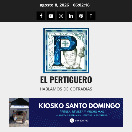
Saltar
agosto 8, 2026
06:02:17
al
Facebook
Youtube
Instagram
Linked
Pinterest
Dribbble
contenido
IN
EL PERTIGUERO
HABLAMOS DE COFRADÍAS