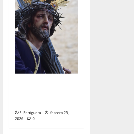
El Señor de la Salud
presidirá el Vía Crucis
Parroquial de San Rafael
este domingo
El Pertiguero
febrero 25,
2026
0