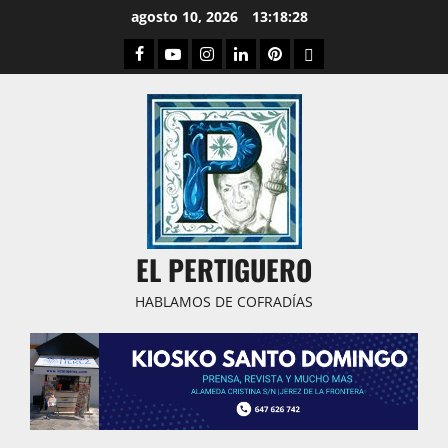
Saltar
agosto 10, 2026
13:18:28
al
Facebook
Youtube
Instagram
Linked
Pinterest
Dribbble
contenido
IN
EL PERTIGUERO
HABLAMOS DE COFRADÍAS