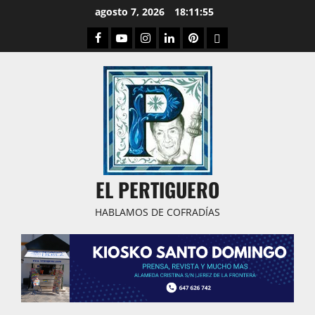
Saltar
agosto 7, 2026
18:11:56
al
Facebook
Youtube
Instagram
Linked
Pinterest
Dribbble
contenido
IN
EL PERTIGUERO
HABLAMOS DE COFRADÍAS