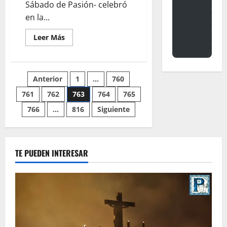
Sábado de Pasión- celebró
en la...
Leer
Leer Más
más
acerca
de
Los
nazarenos
Paginación
Anterior
1
…
760
de
la
Misión
761
762
763
764
765
de
serán
mercedarios
766
…
816
Siguiente
entradas
TE PUEDEN INTERESAR