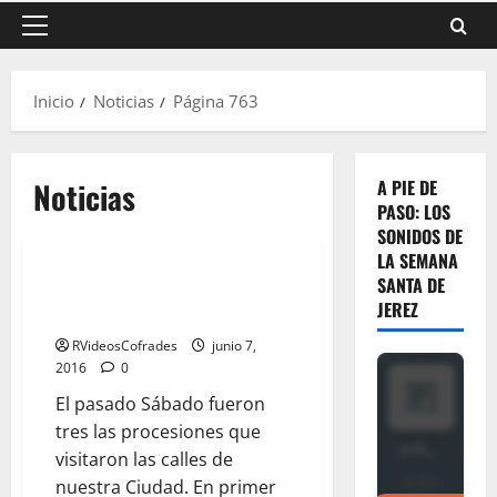
Menú
principal
Inicio
Noticias
Página 763
Noticias
A PIE DE
PASO: LOS
SONIDOS DE
LA SEMANA
SANTA DE
La Virgen de la Palma y la Virgen
JEREZ
de Fátima en Vídeo
RVideosCofrades
junio 7,
2016
0
El pasado Sábado fueron
tres las procesiones que
visitaron las calles de
nuestra Ciudad. En primer