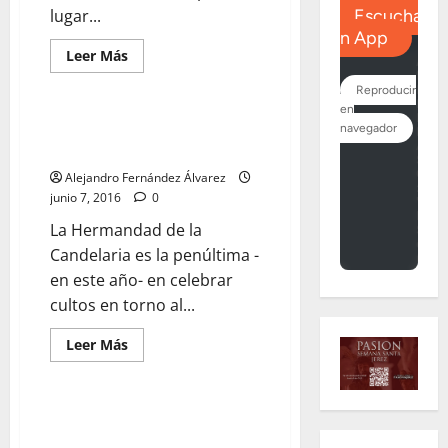
lugar...
Leer
Leer Más
más
acerca
de
La
Virgen
Cultos Sacramentales en la
de
Hermandad de la Candelaria
la
Palma
Alejandro Fernández Álvarez
y
la
junio 7, 2016
0
Virgen
de
La Hermandad de la
Fátima
en
Candelaria es la penúltima -
Vídeo
en este año- en celebrar
cultos en torno al...
Leer
Leer Más
más
acerca
de
Cultos
Sacramentales
La candidatura de Dionisio Díaz
en
a la Unión de Hermandades, al
la