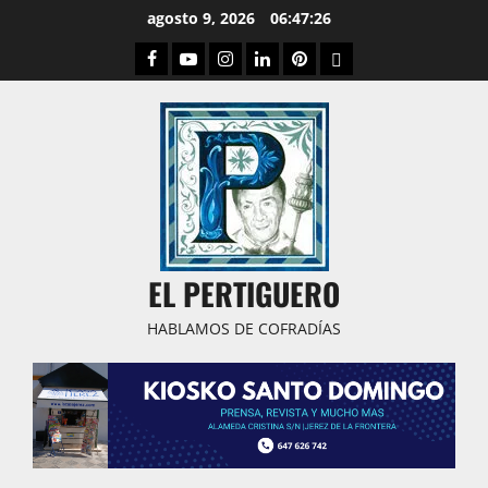
Saltar
agosto 9, 2026
06:47:26
al
Facebook
Youtube
Instagram
Linked
Pinterest
Dribbble
contenido
IN
EL PERTIGUERO
HABLAMOS DE COFRADÍAS