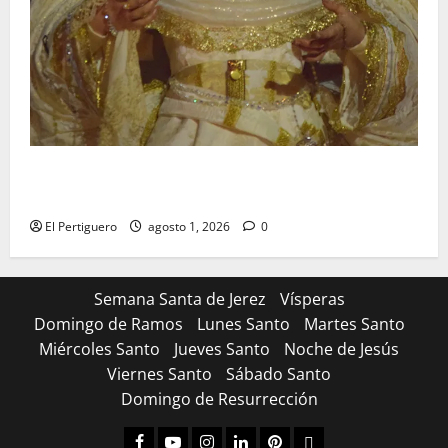
La Hermandad de la Entrega celebra la festividad de
la Reina de los Angeles
El Pertiguero
agosto 1, 2026
0
Semana Santa de Jerez
Vísperas
Domingo de Ramos
Lunes Santo
Martes Santo
Miércoles Santo
Jueves Santo
Noche de Jesús
Viernes Santo
Sábado Santo
Domingo de Resurrección
Facebook
Youtube
Instagram
Linked
Pinterest
Dribbble