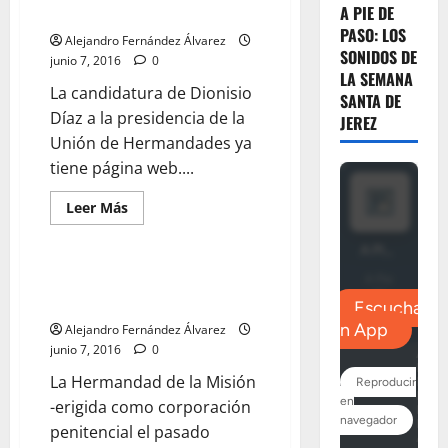
Hermandad
A PIE DE
detalle
de
PASO: LOS
la
Alejandro Fernández Álvarez
Candelaria
SONIDOS DE
junio 7, 2016
0
LA SEMANA
La candidatura de Dionisio
SANTA DE
Díaz a la presidencia de la
JEREZ
Unión de Hermandades ya
tiene página web....
Leer
Leer Más
más
acerca
de
La
candidatura
Los nazarenos de la Misión
de
serán mercedarios
Dionisio
Díaz
Alejandro Fernández Álvarez
a
la
junio 7, 2016
0
Unión
de
La Hermandad de la Misión
Hermandades,
al
-erigida como corporación
detalle
penitencial el pasado