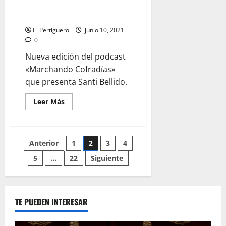
MARCHANDO COFRADÍAS-
EPISODIO 20
El Pertiguero
junio 10, 2021
0
Nueva edición del podcast
«Marchando Cofradías»
que presenta Santi Bellido.
Leer
Leer Más
más
acerca
de
MARCHANDO
COFRADÍAS-
Paginación
Anterior
1
2
3
4
EPISODIO
20
5
…
22
Siguiente
de
entradas
TE PUEDEN INTERESAR