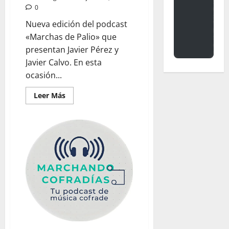
0
Nueva edición del podcast
«Marchas de Palio» que
presentan Javier Pérez y
Javier Calvo. En esta
ocasión...
Leer
Leer Más
más
acerca
de
MARCHAS
DE
PALIO:
«Los
sonidos
en
la
Semana
Santa
de
Sevilla
de
1930»