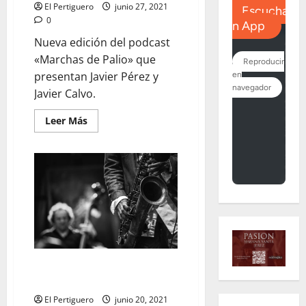
El Pertiguero
junio 27, 2021
0
Nueva edición del podcast
«Marchas de Palio» que
presentan Javier Pérez y
Javier Calvo.
Leer
Leer Más
más
acerca
de
MARCHAS
DE
PALIO:
«Ellas
también
componen»
MARCHAS DE PALIO: «XXXII
Aniversario y Jazz»
El Pertiguero
junio 20, 2021