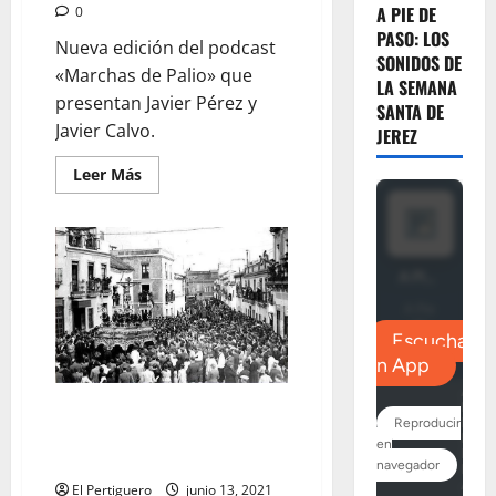
A PIE DE
0
PASO: LOS
Nueva edición del podcast
SONIDOS DE
«Marchas de Palio» que
LA SEMANA
presentan Javier Pérez y
SANTA DE
Javier Calvo.
JEREZ
Leer
Leer Más
más
acerca
de
MARCHAS
DE
PALIO:
«XXXII
Aniversario
y
Jazz»
MARCHAS DE PALIO: «Los
sonidos en la Semana Santa de
Sevilla de 1930»
El Pertiguero
junio 13, 2021