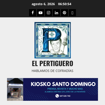
Saltar
agosto 6, 2026
06:50:55
al
Facebook
Youtube
Instagram
Linked
Pinterest
Dribbble
contenido
IN
EL PERTIGUERO
HABLAMOS DE COFRADÍAS