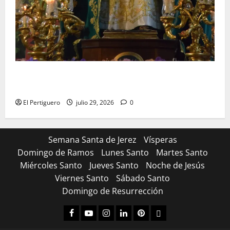
Santa Marta bendice las calles de Jerez en su
tradicional procesión de alabanzas
El Pertiguero
julio 29, 2026
0
Semana Santa de Jerez
Vísperas
Domingo de Ramos
Lunes Santo
Martes Santo
Miércoles Santo
Jueves Santo
Noche de Jesús
Viernes Santo
Sábado Santo
Domingo de Resurrección
Facebook
Youtube
Instagram
Linked
Pinterest
Dribbble
IN