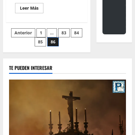
Leer
Leer Más
más
acerca
de
EN
VIDEO:
Paginación
Anterior
1
…
83
84
SALIDA
PROCESIONAL
DE
85
86
de
SANTA
MARTA
entradas
TE PUEDEN INTERESAR