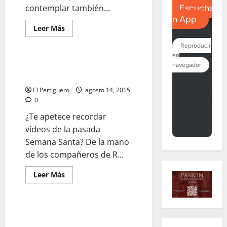
contemplar también...
Leer
Leer Más
más
acerca
de
EN
EL
EN EL RECUERDO: «LAS
RECUERDO:
ANGUSTIAS EN CARACUEL»
«Aquel
Via
El Pertiguero
agosto 14, 2015
Crucis
histórico
0
en
Madrid»
¿Te apetece recordar
vídeos de la pasada
Semana Santa? De la mano
de los compañeros de R...
Leer
Leer Más
más
acerca
de
EN
EL
EN EL RECUERDO: «La Amargura
RECUERDO:
en las Angustias»
«LAS