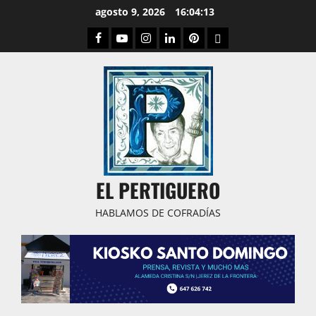
Saltar
agosto 9, 2026
16:04:14
al
Facebook
Youtube
Instagram
Linked
Pinterest
Dribbble
contenido
IN
EL PERTIGUERO
HABLAMOS DE COFRADÍAS