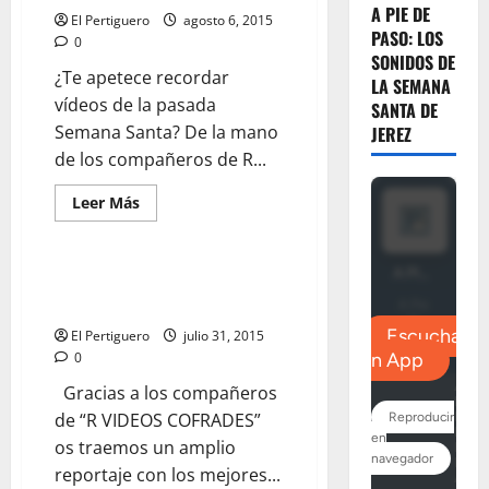
ANGUSTIAS
A PIE DE
El Pertiguero
agosto 6, 2015
EN
PASO: LOS
CARACUEL»
0
SONIDOS DE
¿Te apetece recordar
LA SEMANA
vídeos de la pasada
SANTA DE
Semana Santa? De la mano
JEREZ
de los compañeros de R...
Leer
Leer Más
más
acerca
de
EN
EL
EN VIDEO: SALIDA PROCESIONAL
RECUERDO:
DE SANTA MARTA
«La
Amargura
El Pertiguero
julio 31, 2015
en
las
0
Angustias»
Gracias a los compañeros
de “R VIDEOS COFRADES”
os traemos un amplio
reportaje con los mejores...