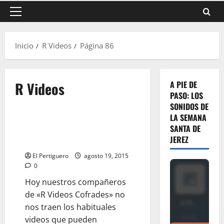
Menú
principal
Inicio
R Videos
Página 86
R Videos
A PIE DE
PASO: LOS
SONIDOS DE
LA SEMANA
SANTA DE
EN EL RECUERDO: «Aquel Via
JEREZ
Crucis histórico en Madrid»
El Pertiguero
agosto 19, 2015
0
Hoy nuestros compañeros
de «R Videos Cofrades» no
nos traen los habituales
videos que pueden