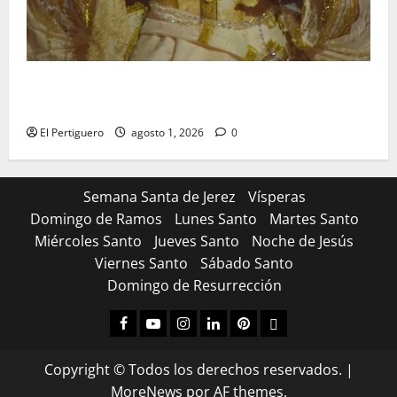
La Hermandad de la Entrega celebra la festividad de
la Reina de los Angeles
El Pertiguero
agosto 1, 2026
0
Semana Santa de Jerez
Vísperas
Domingo de Ramos
Lunes Santo
Martes Santo
Miércoles Santo
Jueves Santo
Noche de Jesús
Viernes Santo
Sábado Santo
Domingo de Resurrección
Facebook
Youtube
Instagram
Linked
Pinterest
Dribbble
IN
Copyright © Todos los derechos reservados.
|
MoreNews
por AF themes.