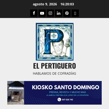
Saltar
agosto 9, 2026
16:20:04
al
Facebook
Youtube
Instagram
Linked
Pinterest
Dribbble
contenido
IN
EL PERTIGUERO
HABLAMOS DE COFRADÍAS