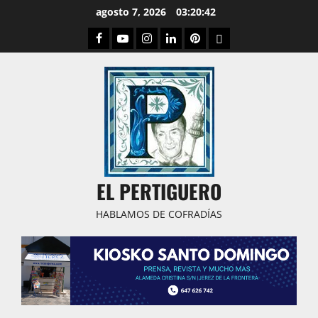
Saltar
agosto 7, 2026
03:20:43
al
Facebook
Youtube
Instagram
Linked
Pinterest
Dribbble
contenido
IN
EL PERTIGUERO
HABLAMOS DE COFRADÍAS