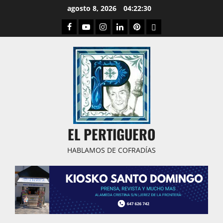
Saltar
agosto 8, 2026
04:22:31
al
Facebook
Youtube
Instagram
Linked
Pinterest
Dribbble
contenido
IN
EL PERTIGUERO
HABLAMOS DE COFRADÍAS