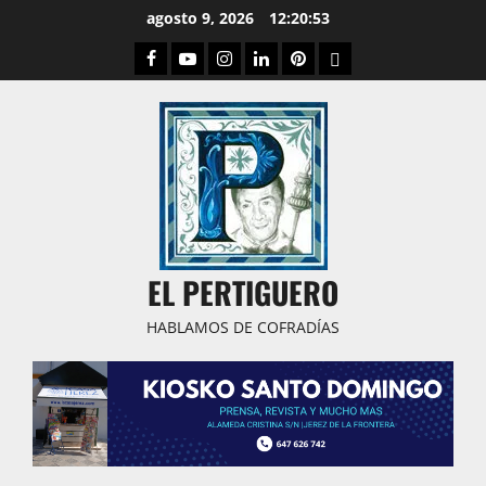
Saltar
agosto 9, 2026
12:20:54
al
Facebook
Youtube
Instagram
Linked
Pinterest
Dribbble
contenido
IN
EL PERTIGUERO
HABLAMOS DE COFRADÍAS