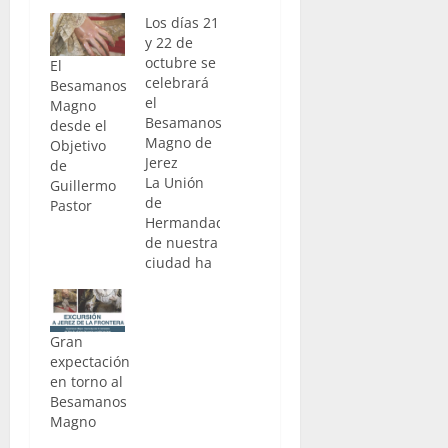
Los días 21
y 22 de
octubre se
El
celebrará
Besamanos
el
Magno
Besamanos
desde el
Magno de
Objetivo
Jerez
de
La Unión
Guillermo
de
Pastor
Hermandades
de nuestra
ciudad ha
dado a
conocer la
fecha para
Gran
el
expectación
Besamanos
en torno al
Magno
Besamanos
que se
Magno
celebrará
en nuestra