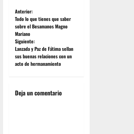
ciudad el
N
próximo
Anterior:
mes de
Todo lo que tienes que saber
a
octubre
sobre el Besamanos Magno
los días 21
Mariano
y 22. Serán
v
por tanto
Siguiente:
dos días
e
Lanzada y Paz de Fátima sellan
en los que
sus buenas relaciones con un
se puedan
g
acto de hermanamiento
visitar los
diferentes
a
besamanos
que las
c
Hermandades…
Deja un comentario
i
ó
n