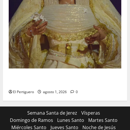
La Hermandad de la Entrega celebra la festividad de
la Reina de los Angeles
El Pertiguero
agosto 1, 2026
0
Semana Santa de Jerez
Vísperas
Domingo de Ramos
Lunes Santo
Martes Santo
Miércoles Santo
Jueves Santo
Noche de Jesús