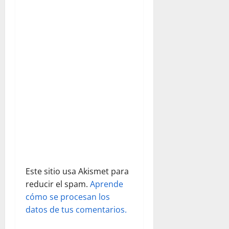
d
e
e
n
t
r
a
d
Este sitio usa Akismet para
a
reducir el spam.
Aprende
s
cómo se procesan los
datos de tus comentarios.