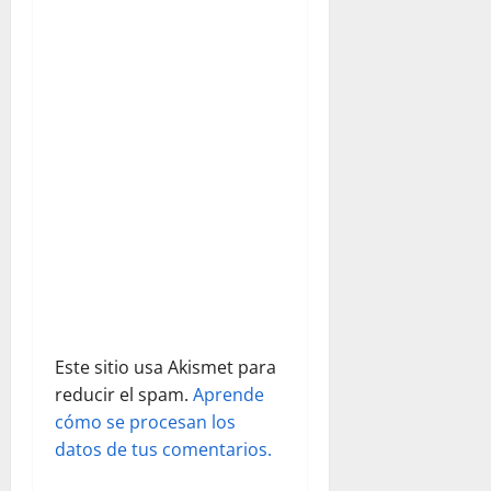
n
d
e
e
n
t
r
a
d
Este sitio usa Akismet para
reducir el spam.
Aprende
a
cómo se procesan los
s
datos de tus comentarios.