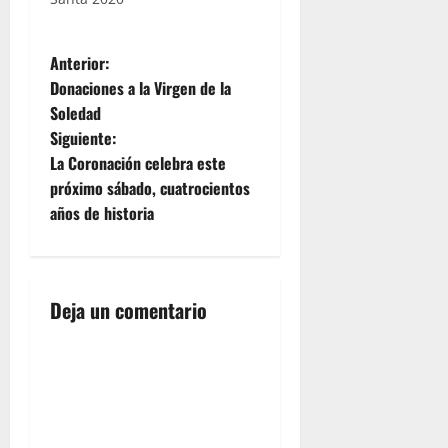
N
Anterior:
Donaciones a la Virgen de la
a
Soledad
Siguiente:
v
La Coronación celebra este
e
próximo sábado, cuatrocientos
años de historia
g
a
Deja un comentario
c
i
ó