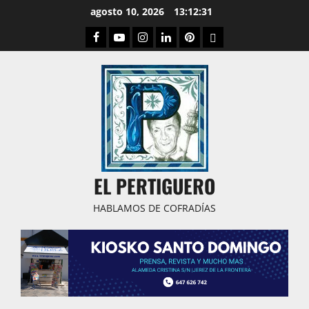
Saltar
agosto 10, 2026
13:12:33
al
Facebook
Youtube
Instagram
Linked
Pinterest
Dribbble
contenido
IN
EL PERTIGUERO
HABLAMOS DE COFRADÍAS