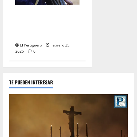
El Señor de la Salud
presidirá el Vía Crucis
Parroquial de San Rafael
este domingo
El Pertiguero
febrero 25,
2026
0
TE PUEDEN INTERESAR