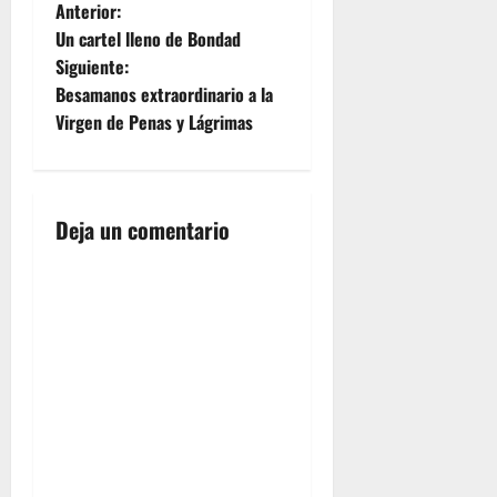
N
Anterior:
Un cartel lleno de Bondad
a
Siguiente:
Besamanos extraordinario a la
v
Virgen de Penas y Lágrimas
e
g
Deja un comentario
a
c
i
ó
n
d