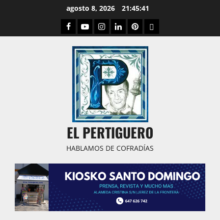
Saltar
agosto 8, 2026
21:45:42
al
Facebook
Youtube
Instagram
Linked
Pinterest
Dribbble
contenido
IN
EL PERTIGUERO
HABLAMOS DE COFRADÍAS