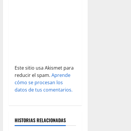
e
e
n
t
r
a
Este sitio usa Akismet para
reducir el spam.
Aprende
d
cómo se procesan los
datos de tus comentarios.
a
s
HISTORIAS RELACIONADAS