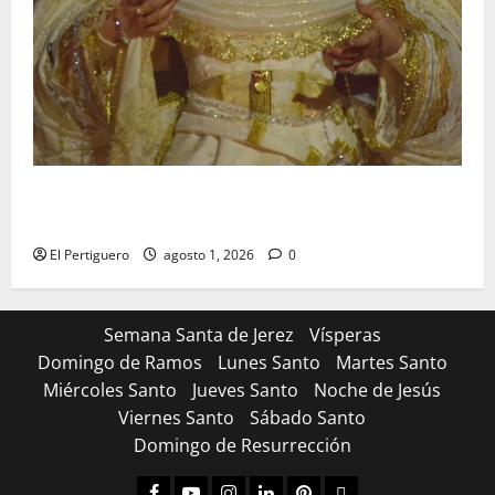
La Hermandad de la Entrega celebra la festividad de
la Reina de los Angeles
El Pertiguero
agosto 1, 2026
0
Semana Santa de Jerez
Vísperas
Domingo de Ramos
Lunes Santo
Martes Santo
Miércoles Santo
Jueves Santo
Noche de Jesús
Viernes Santo
Sábado Santo
Domingo de Resurrección
Facebook
Youtube
Instagram
Linked
Pinterest
Dribbble