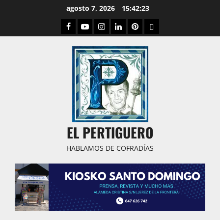
Saltar
agosto 7, 2026
15:42:24
al
Facebook
Youtube
Instagram
Linked
Pinterest
Dribbble
contenido
IN
EL PERTIGUERO
HABLAMOS DE COFRADÍAS