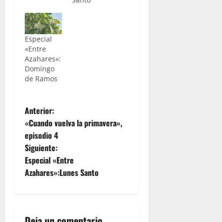
Especial
«Entre
Azahares»:
Domingo
de Ramos
N
Anterior:
«Cuando vuelva la primavera»,
a
episodio 4
Siguiente:
v
Especial «Entre
e
Azahares»:Lunes Santo
g
a
Deja un comentario