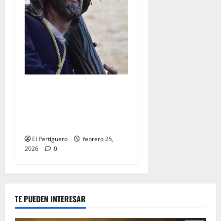
El Señor de la Salud
presidirá el Vía Crucis
Parroquial de San Rafael
este domingo
El Pertiguero
febrero 25,
2026
0
TE PUEDEN INTERESAR