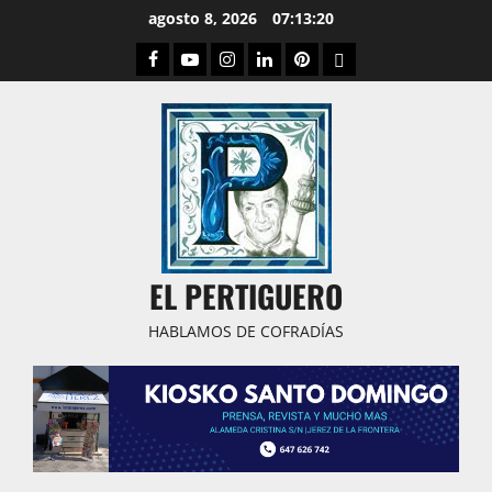
Saltar
agosto 8, 2026
07:13:21
al
Facebook
Youtube
Instagram
Linked
Pinterest
Dribbble
contenido
IN
EL PERTIGUERO
HABLAMOS DE COFRADÍAS