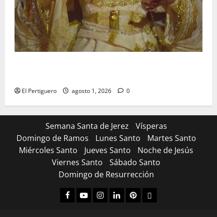
La Hermandad de la Entrega celebra la festividad de
la Reina de los Angeles
El Pertiguero
agosto 1, 2026
0
Semana Santa de Jerez
Vísperas
Domingo de Ramos
Lunes Santo
Martes Santo
Miércoles Santo
Jueves Santo
Noche de Jesús
Viernes Santo
Sábado Santo
Domingo de Resurrección
Facebook
Youtube
Instagram
Linked
Pinterest
Dribbble
IN