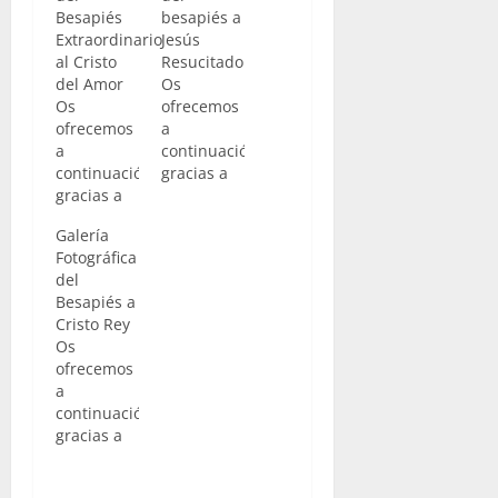
Besapiés
besapiés a
Extraordinario
Jesús
al Cristo
Resucitado
del Amor
Os
Os
ofrecemos
ofrecemos
a
a
continuación,
continuación,
gracias a
gracias a
nuestro
nuestro
compañero
Galería
compañero
Lucas
Fotográfica
Lucas
Álvarez y
del
Álvarez y
Roberto
Besapiés a
Roberto
Álvarez de
Cristo Rey
Álvarez de
“La Pasión
Os
“La Pasión
Digital”,
ofrecemos
Digital”,
una
a
una
galería con
continuación,
galería con
fotos de lo
gracias a
fotos del
que fue en
nuestro
besapiés
la jornada
compañero
extraordinario
del pasado