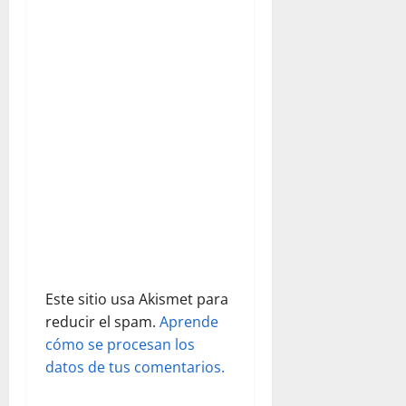
GALERÍA
e
FOTOGRÁFICA
COMPLETA
e
PINCHANDO…
n
t
r
a
d
a
Este sitio usa Akismet para
s
reducir el spam.
Aprende
cómo se procesan los
datos de tus comentarios.