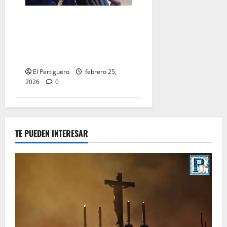
El Señor de la Salud
presidirá el Vía Crucis
Parroquial de San Rafael
este domingo
El Pertiguero
febrero 25,
2026
0
TE PUEDEN INTERESAR