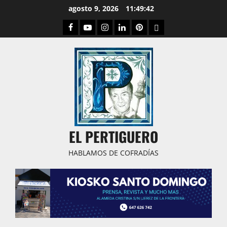
Saltar
agosto 9, 2026
11:49:43
al
Facebook
Youtube
Instagram
Linked
Pinterest
Dribbble
contenido
IN
EL PERTIGUERO
HABLAMOS DE COFRADÍAS