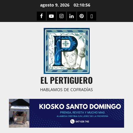
Saltar
agosto 9, 2026
02:10:56
al
Facebook
Youtube
Instagram
Linked
Pinterest
Dribbble
contenido
IN
EL PERTIGUERO
HABLAMOS DE COFRADÍAS