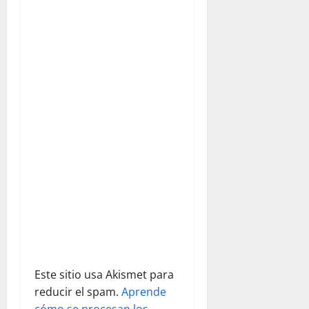
i
pariatur.
ó
n
d
e
e
n
t
r
a
Este sitio usa Akismet para
d
reducir el spam.
Aprende
cómo se procesan los