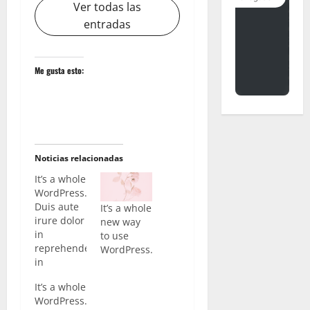
Ver todas las
entradas
Me gusta esto:
Noticias relacionadas
It’s a whole
WordPress.
Duis aute
It’s a whole
irure dolor
new way
in
to use
reprehenderit
WordPress.
in
voluptate
It’s a whole
velit esse
WordPress.
cillum