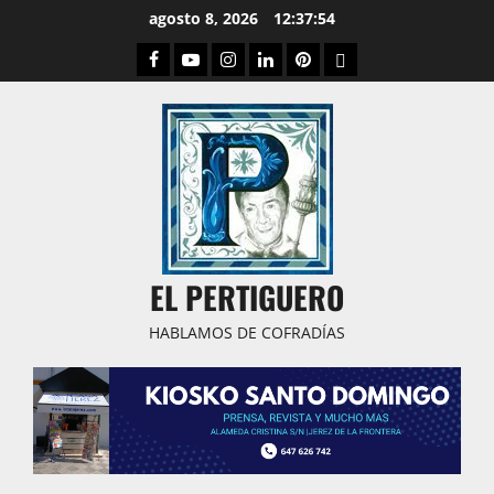
Saltar
agosto 8, 2026
12:37:55
al
Facebook
Youtube
Instagram
Linked
Pinterest
Dribbble
contenido
IN
EL PERTIGUERO
HABLAMOS DE COFRADÍAS