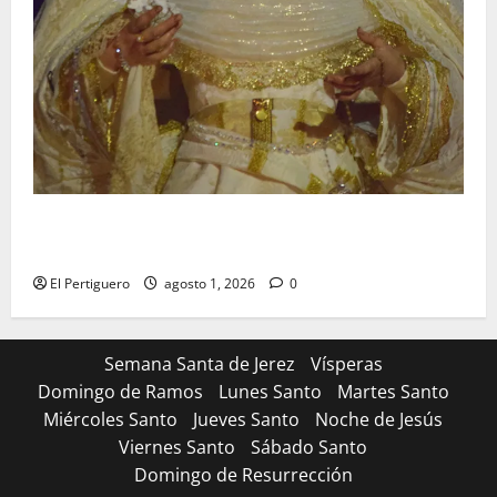
La Hermandad de la Entrega celebra la festividad de
la Reina de los Angeles
El Pertiguero
agosto 1, 2026
0
Semana Santa de Jerez
Vísperas
Domingo de Ramos
Lunes Santo
Martes Santo
Miércoles Santo
Jueves Santo
Noche de Jesús
Viernes Santo
Sábado Santo
Domingo de Resurrección