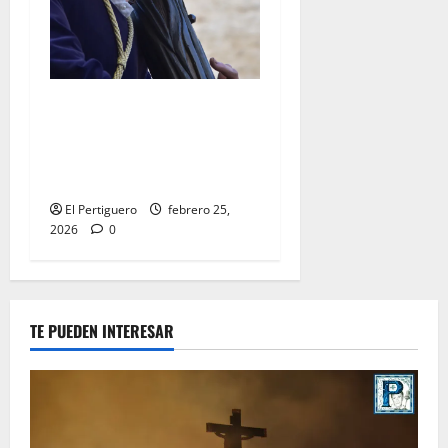
El Señor de la Salud
presidirá el Vía Crucis
Parroquial de San Rafael
este domingo
El Pertiguero
febrero 25,
2026
0
TE PUEDEN INTERESAR