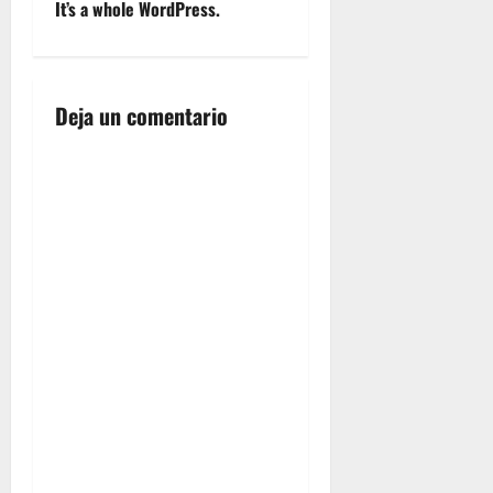
nulla
nulla
e
It’s a whole WordPress.
in
pariatur.
pariatur.
reprehenderit
g
in
voluptate
a
velit esse
Deja un comentario
cillum
c
dolore eu
fugiat
i
nulla
pariatur.
ó
n
d
e
e
n