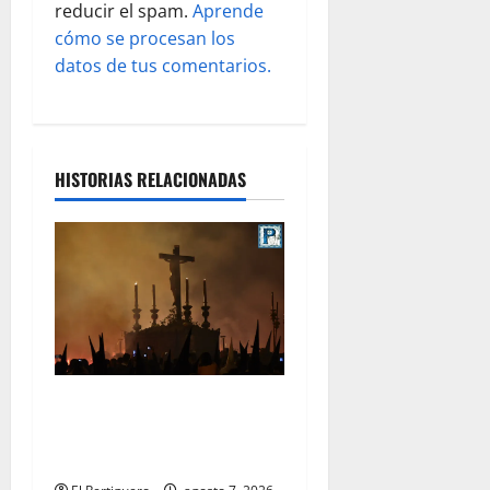
a
reducir el spam.
Aprende
s
cómo se procesan los
datos de tus comentarios.
HISTORIAS RELACIONADAS
La Hermandad de la Viga
celebra este viernes su
tradicional pregón