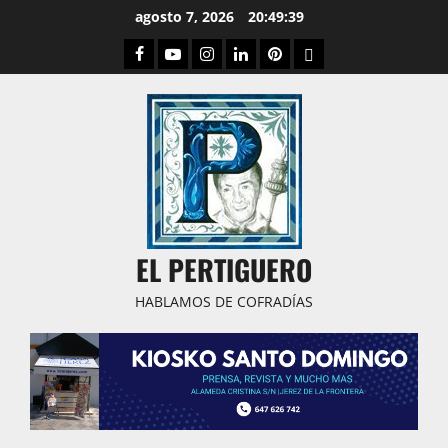
Saltar
agosto 7, 2026
20:49:40
al
Facebook
Youtube
Instagram
Linked
Pinterest
Dribbble
contenido
IN
EL PERTIGUERO
HABLAMOS DE COFRADÍAS