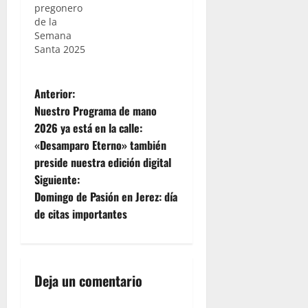
pregonero
diferencia
de la
de años
Semana
anteriores,
Santa 2025
será
diferente
puesto
N
que
Anterior:
cuenta con
Nuestro Programa de mano
a
diferentes
2026 ya está en la calle:
artistas
«Desamparo Eterno» también
que
v
estarán
preside nuestra edición digital
acompañando
e
Siguiente:
al
Domingo de Pasión en Jerez: día
pregonero.
g
de citas importantes
Artistas
como Dolores
a
Agujetas,
Tomasa la
c
Macana,
Deja un comentario
Rosario la
i
Reina