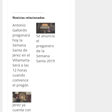
Noticias relacionadas
Antonio
Gallardo
pregonará
Se anuncia
hoy la
el
Semana
pregonero
Santa de
de la
Jerez en el
Semana
Villamarta
Santa 2019
Será a las
12 horas
cuando
comience
el pregón
de nuestra
Semana
Santa. Un
Jerez ya
pregón,
cuenta con
que a