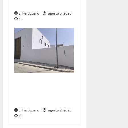
la próxima Semana Santa
El Pertiguero
agosto 5, 2026
0
La Hermandad de la Misión
entra en la recta final para
la bendición de su Casa de
Hermandad
El Pertiguero
agosto 2, 2026
0