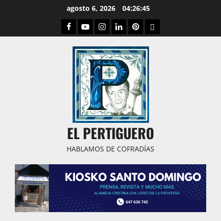
Saltar
agosto 6, 2026
04:26:46
al
Facebook
Youtube
Instagram
Linked
Pinterest
Dribbble
contenido
IN
EL PERTIGUERO
HABLAMOS DE COFRADÍAS