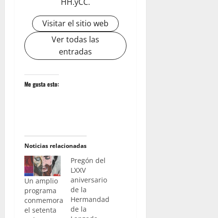
HH.yCC.
Visitar el sitio web
Ver todas las
entradas
Me gusta esto:
Noticias relacionadas
Pregón del
LXXV
aniversario
Un amplio
de la
programa
Hermandad
conmemora
de la
el setenta