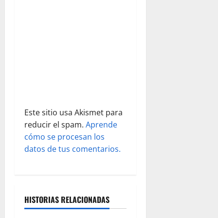
e
n
t
r
a
d
Este sitio usa Akismet para
reducir el spam.
Aprende
a
cómo se procesan los
s
datos de tus comentarios.
HISTORIAS RELACIONADAS