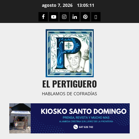
Saltar
agosto 7, 2026
13:05:12
al
Facebook
Youtube
Instagram
Linked
Pinterest
Dribbble
contenido
IN
EL PERTIGUERO
HABLAMOS DE COFRADÍAS