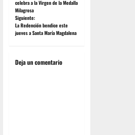
a
celebra a la Virgen de la Medalla
por el
Milagrosa
sacerdote
v
Enrique
Siguiente:
Soler,
e
La Redención bendice este
sacerdote
jueves a Santa María Magdalena
y hermano
g
de la
corporación;
a
Enrique
Victor de
Deja un comentario
c
Mora,
Pregonero
i
de…
ó
n
d
e