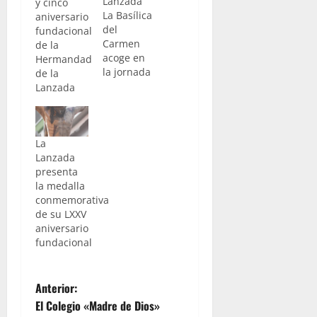
Lanzada
y cinco
La Basílica
aniversario
del
fundacional
Carmen
de la
acoge en
Hermandad
la jornada
de la
de este
Lanzada
sábado 25
de mayo,
el Pregón
conmemorativo
La
del 75
Lanzada
aniversario
presenta
fundacional
la medalla
que la
conmemorativa
corporación
de su LXXV
está
aniversario
celebrando
fundacional
durante
este año.
El mismo
N
Anterior:
será
El Colegio «Madre de Dios»
ofrecido