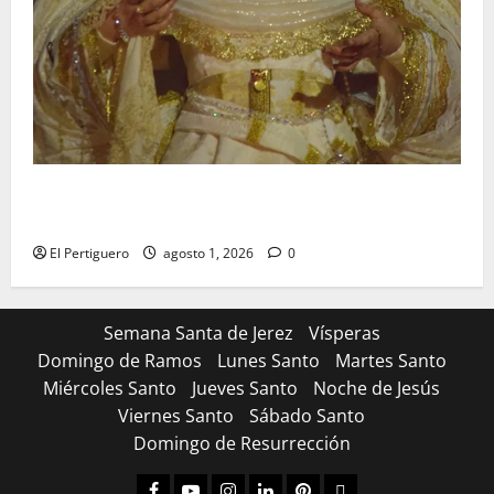
La Hermandad de la Entrega celebra la festividad de
la Reina de los Angeles
El Pertiguero
agosto 1, 2026
0
Semana Santa de Jerez
Vísperas
Domingo de Ramos
Lunes Santo
Martes Santo
Miércoles Santo
Jueves Santo
Noche de Jesús
Viernes Santo
Sábado Santo
Domingo de Resurrección
Facebook
Youtube
Instagram
Linked
Pinterest
Dribbble