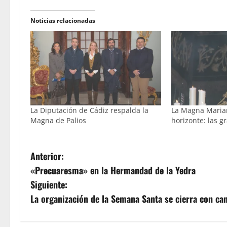
Noticias relacionadas
La Diputación de Cádiz respalda la
La Magna Marian
Magna de Palios
horizonte: las g
N
Anterior:
«Precuaresma» en la Hermandad de la Yedra
a
Siguiente:
v
La organización de la Semana Santa se cierra con c
e