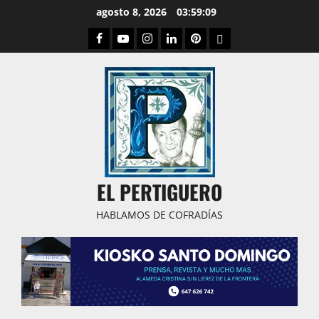
Saltar
agosto 8, 2026
03:59:10
al
Facebook
Youtube
Instagram
Linked
Pinterest
Dribbble
contenido
IN
EL PERTIGUERO
HABLAMOS DE COFRADÍAS