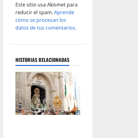
Este sitio usa Akismet para
a
reducir el spam.
Aprende
s
cómo se procesan los
datos de tus comentarios.
HISTORIAS RELACIONADAS
La procesión de la Virgen
del Carmen Coronada, por