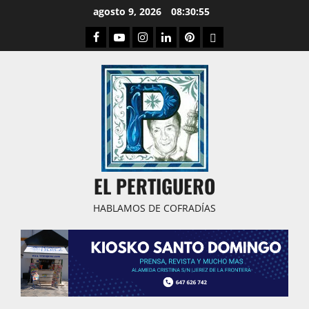
Saltar
agosto 9, 2026
08:30:55
al
Facebook
Youtube
Instagram
Linked
Pinterest
Dribbble
contenido
IN
EL PERTIGUERO
HABLAMOS DE COFRADÍAS