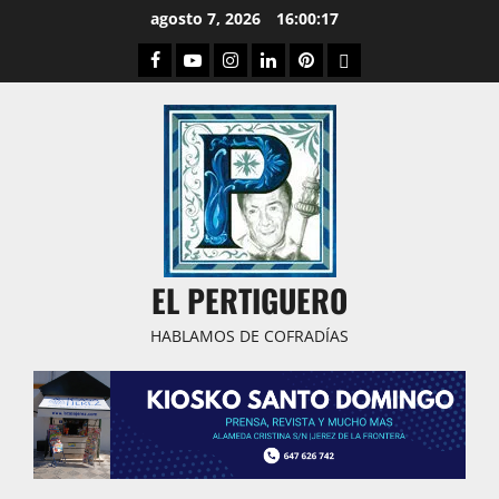
Saltar
agosto 7, 2026
16:00:18
al
Facebook
Youtube
Instagram
Linked
Pinterest
Dribbble
contenido
IN
EL PERTIGUERO
HABLAMOS DE COFRADÍAS