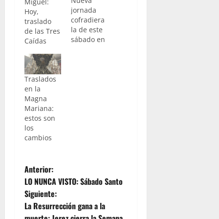
Nueva
Miguel:
jornada
Hoy,
cofradiera
traslado
la de este
de las Tres
sábado en
Caídas
nuestra
ciudad.
Tras el
traslado al
Traslados
Convento
en la
de Santa
Magna
María de
Mariana:
Gracia,
estos son
motivada
los
por las
cambios
obras que
con
carácter
N
Anterior:
de
LO NUNCA VISTO: Sábado Santo
urgencia
a
Siguiente:
se han
La Resurrección gana a la
acometido
v
en su
muerte: Jerez cierra la Semana