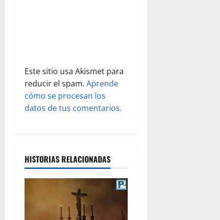
n
t
r
a
Este sitio usa Akismet para
d
reducir el spam.
Aprende
cómo se procesan los
a
datos de tus comentarios.
s
HISTORIAS RELACIONADAS