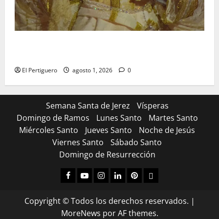
La Hermandad de la Entrega celebra la festividad de
la Reina de los Angeles
El Pertiguero
agosto 1, 2026
0
Semana Santa de Jerez
Vísperas
Domingo de Ramos
Lunes Santo
Martes Santo
Miércoles Santo
Jueves Santo
Noche de Jesús
Viernes Santo
Sábado Santo
Domingo de Resurrección
Facebook
Youtube
Instagram
Linked
Pinterest
Dribbble
IN
Copyright © Todos los derechos reservados.
|
MoreNews
por AF themes.