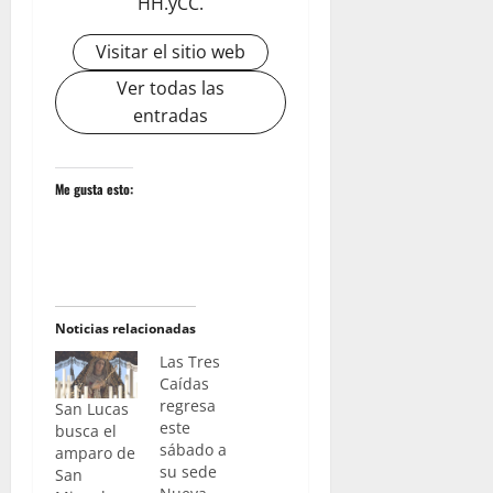
HH.yCC.
Visitar el sitio web
Ver todas las
entradas
Me gusta esto:
Noticias relacionadas
Las Tres
Caídas
regresa
San Lucas
este
busca el
sábado a
amparo de
su sede
San