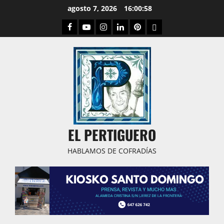
Saltar
agosto 7, 2026
16:00:59
al
Facebook
Youtube
Instagram
Linked
Pinterest
Dribbble
contenido
IN
EL PERTIGUERO
HABLAMOS DE COFRADÍAS