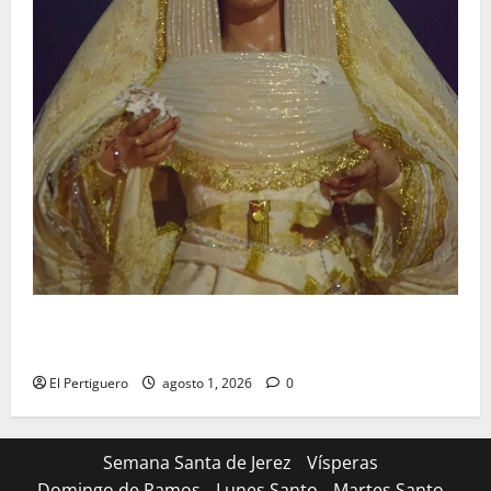
La Hermandad de la Entrega celebra la festividad de
la Reina de los Angeles
El Pertiguero
agosto 1, 2026
0
Semana Santa de Jerez
Vísperas
Domingo de Ramos
Lunes Santo
Martes Santo