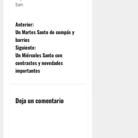
San
Andrés y
su regreso
N
por la
Anterior:
plaza
Un Martes Santo de compás y
Aladro,
a
barrios
junto al
Siguiente:
paso por
v
las calles
Un Miércoles Santo con
Rosario y
e
contrastes y novedades
Caracuel,
importantes
constituyen
g
un
auténtico
a
deleite
para los
Deja un comentario
c
sentidos.
Hdad. de
i
las Viñas
En la
ó
cofradía
popularmente