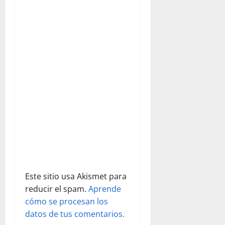
n
conocida
como «Las
d
Viñas», es
un
disfrute
e
contemplar…
e
n
t
r
a
d
Este sitio usa Akismet para
reducir el spam.
Aprende
a
cómo se procesan los
s
datos de tus comentarios.