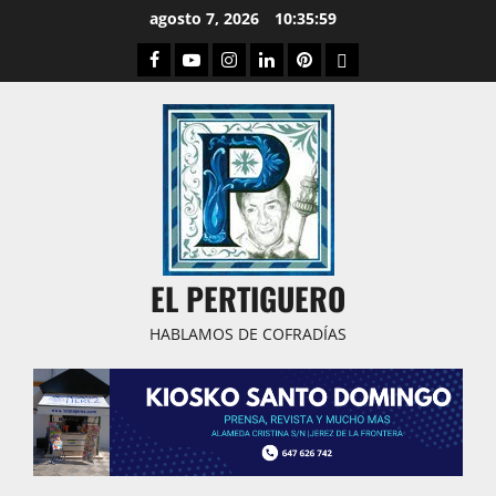
Saltar
agosto 7, 2026
10:35:59
al
Facebook
Youtube
Instagram
Linked
Pinterest
Dribbble
contenido
IN
EL PERTIGUERO
HABLAMOS DE COFRADÍAS