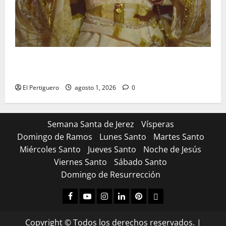
La Hermandad de la Entrega celebra la festividad de
la Reina de los Angeles
El Pertiguero
agosto 1, 2026
0
Semana Santa de Jerez
Vísperas
Domingo de Ramos
Lunes Santo
Martes Santo
Miércoles Santo
Jueves Santo
Noche de Jesús
Viernes Santo
Sábado Santo
Domingo de Resurrección
Facebook
Youtube
Instagram
Linked
Pinterest
Dribbble
IN
Copyright © Todos los derechos reservados.
|