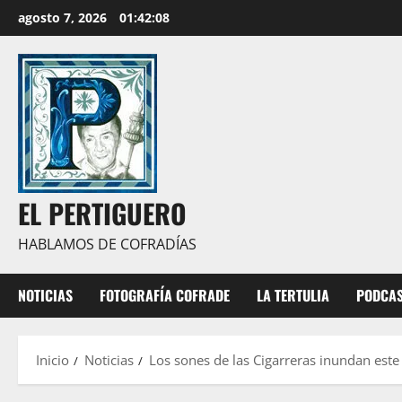
Saltar
agosto 7, 2026
01:42:09
al
contenido
EL PERTIGUERO
HABLAMOS DE COFRADÍAS
NOTICIAS
FOTOGRAFÍA COFRADE
LA TERTULIA
PODCA
Inicio
Noticias
Los sones de las Cigarreras inundan este