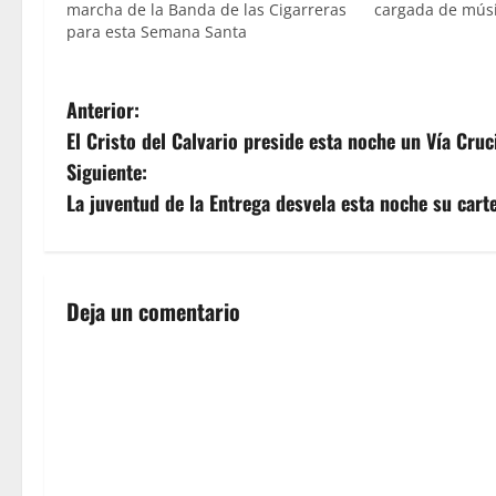
marcha de la Banda de las Cigarreras
cargada de músi
para esta Semana Santa
N
Anterior:
El Cristo del Calvario preside esta noche un Vía Cruc
a
Siguiente:
v
La juventud de la Entrega desvela esta noche su cart
e
g
Deja un comentario
a
c
i
ó