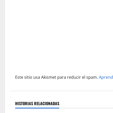
n
d
e
e
n
t
r
Este sitio usa Akismet para reducir el spam.
Aprend
a
d
a
HISTORIAS RELACIONADAS