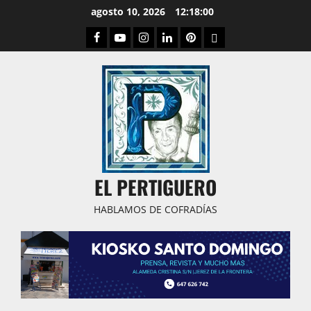
Saltar
agosto 10, 2026
12:18:02
al
Facebook
Youtube
Instagram
Linked
Pinterest
Dribbble
contenido
IN
EL PERTIGUERO
HABLAMOS DE COFRADÍAS