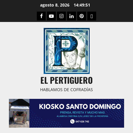
Saltar
agosto 8, 2026
14:49:52
al
Facebook
Youtube
Instagram
Linked
Pinterest
Dribbble
contenido
IN
EL PERTIGUERO
HABLAMOS DE COFRADÍAS