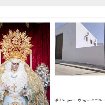
La Hermandad de la Misión en
recta final para la bendición
de Hermandad
El Pertiguero
agosto 2, 2026