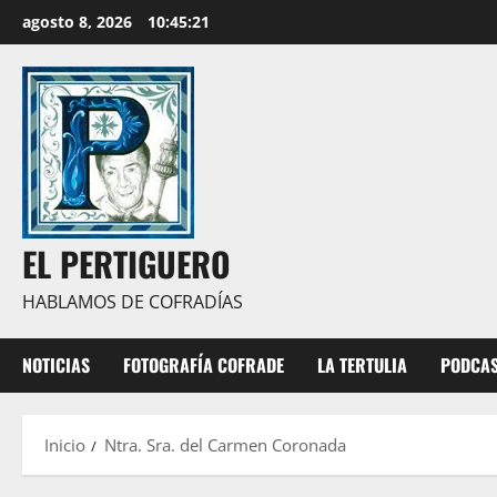
Saltar
agosto 8, 2026
10:45:21
al
contenido
EL PERTIGUERO
HABLAMOS DE COFRADÍAS
NOTICIAS
FOTOGRAFÍA COFRADE
LA TERTULIA
PODCA
Inicio
Ntra. Sra. del Carmen Coronada