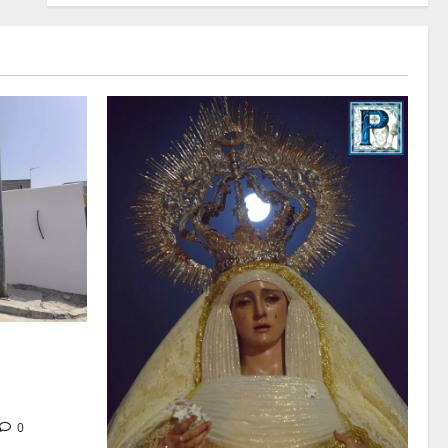
tra en la
 de su Casa
0