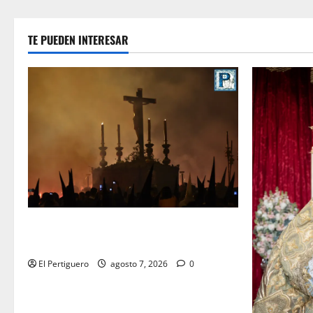
TE PUEDEN INTERESAR
La Hermandad de la Viga celebra este
viernes su tradicional pregón
El Pertiguero
agosto 7, 2026
0