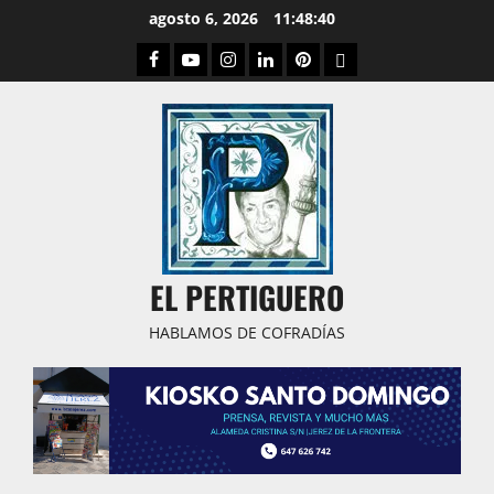
Saltar
agosto 6, 2026
11:48:41
al
Facebook
Youtube
Instagram
Linked
Pinterest
Dribbble
contenido
IN
EL PERTIGUERO
HABLAMOS DE COFRADÍAS