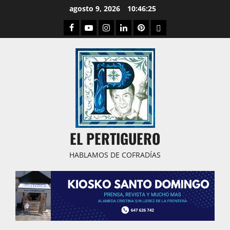
Saltar
agosto 9, 2026
10:46:27
al
Facebook
Youtube
Instagram
Linked
Pinterest
Dribbble
contenido
IN
EL PERTIGUERO
HABLAMOS DE COFRADÍAS