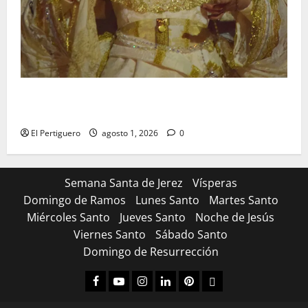
La Hermandad de la Entrega celebra la festividad de
la Reina de los Angeles
El Pertiguero
agosto 1, 2026
0
Semana Santa de Jerez
Vísperas
Domingo de Ramos
Lunes Santo
Martes Santo
Miércoles Santo
Jueves Santo
Noche de Jesús
Viernes Santo
Sábado Santo
Domingo de Resurrección
Facebook
Youtube
Instagram
Linked
Pinterest
Dribbble
IN