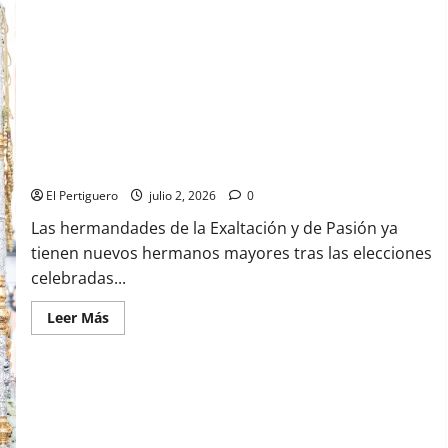
proyectos
para
la
Unión
de
Hermandades
el
próximo
miércoles
8
La Exaltación y Pasión estrenan nuevos Hermanos Mayores
El Pertiguero
julio 2, 2026
0
Las hermandades de la Exaltación y de Pasión ya
tienen nuevos hermanos mayores tras las elecciones
celebradas...
Leer
Leer Más
más
acerca
de
La
Exaltación
y
Pasión
estrenan
nuevos