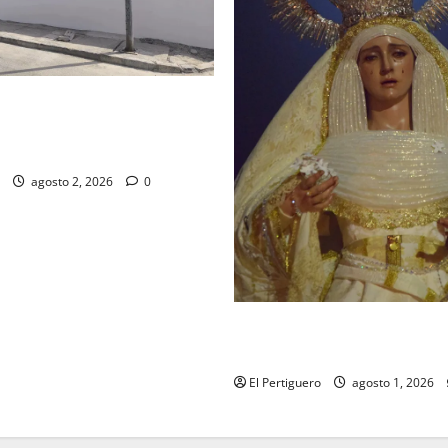
d de la Misión entra en la
para la bendición de su Casa
dad
agosto 2, 2026
0
La Hermandad de la Entrega c
festividad de la Reina de los
El Pertiguero
agosto 1, 2026