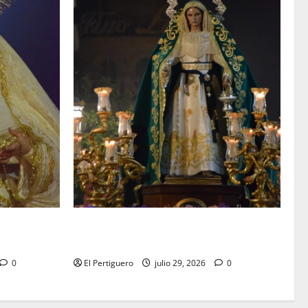
elebra la
Santa Marta bendice las calles de Jerez
 Angeles
en su tradicional procesión de alabanzas
0
El Pertiguero
julio 29, 2026
0