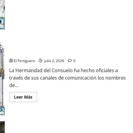
Hermanos
Mayores
Cambio en los martillos de la Hermandad del Consuelo
El Pertiguero
julio 2, 2026
0
La Hermandad del Consuelo ha hecho oficiales a
través de sus canales de comunicación los nombres
de...
Leer
Leer Más
más
acerca
de
Cambio
en
los
martillos
de