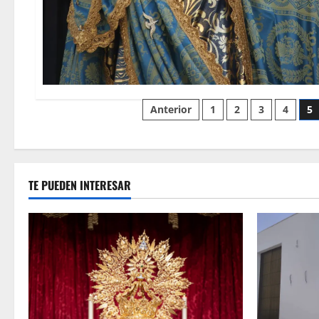
Paginación
Anterior
1
2
3
4
5
de
entradas
TE PUEDEN INTERESAR