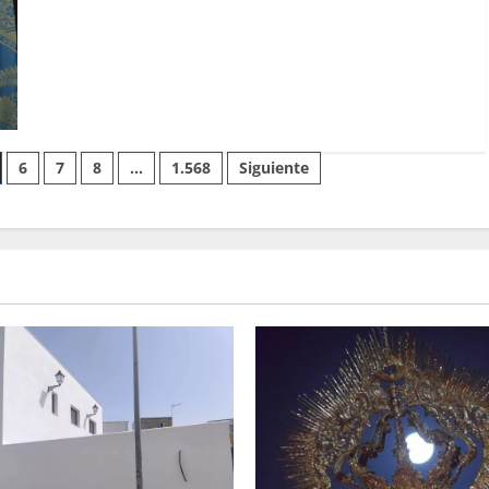
de
Santiago
volverá
a
procesionar
el
próximo
23
de
julio
6
7
8
…
1.568
Siguiente