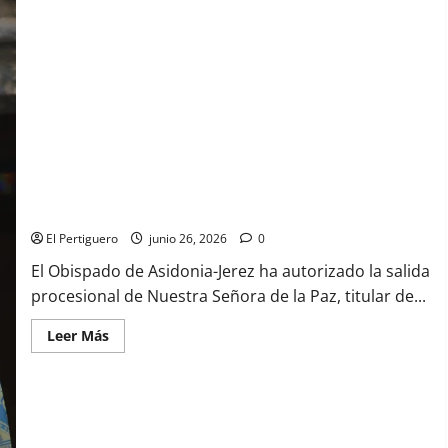
la
Hermandad
del
Consuelo
La Virgen de la Paz de Santiago volverá a procesionar el
próximo 23 de julio
El Pertiguero
junio 26, 2026
0
El Obispado de Asidonia-Jerez ha autorizado la salida
procesional de Nuestra Señora de la Paz, titular de...
Leer
Leer Más
más
acerca
de
La
Virgen
de
la
Paz