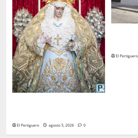
La Hermanda
recta final 
de Herman
El Pertiguero
La Yedra completa el acompañamiento
musical de la Virgen de la Esperanza en
la próxima Semana Santa
El Pertiguero
agosto 5, 2026
0