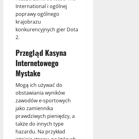
International i ogólnej
poprawy ogólnego
krajobrazu
konkurencyjnych gier Dota
2.
Przegląd Kasyna
Internetowego
Mystake
Mogą ich używać do
obstawiania wyników
zawodów e-sportowych
jako zamiennika
prawdziwych pieniędzy, a
także do innych type
hazardu. Na przykład