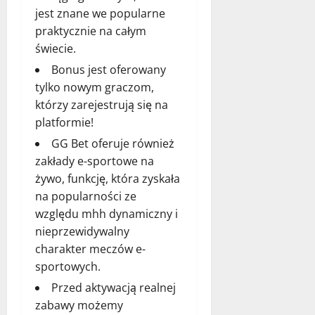
jest znane we popularne
praktycznie na całym
świecie.
Bonus jest oferowany
tylko nowym graczom,
którzy zarejestrują się na
platformie!
GG Bet oferuje również
zakłady e-sportowe na
żywo, funkcję, która zyskała
na popularności ze
względu mhh dynamiczny i
nieprzewidywalny
charakter meczów e-
sportowych.
Przed aktywacją realnej
zabawy możemy