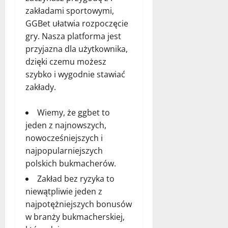
zakładami sportowymi,
GGBet ułatwia rozpoczęcie
gry. Nasza platforma jest
przyjazna dla użytkownika,
dzięki czemu możesz
szybko i wygodnie stawiać
zakłady.
Wiemy, że ggbet to
jeden z najnowszych,
nowocześniejszych i
najpopularniejszych
polskich bukmacherów.
Zakład bez ryzyka to
niewątpliwie jeden z
najpotężniejszych bonusów
w branży bukmacherskiej,