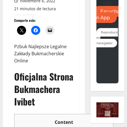
noviembre 6, 2022
21 minutos de lectura
Comparte esto:
Pzbuk Najlepsze Legalne
Zakłady Bukmacherskie
Online
Oficjalna Strona
Bukmachera
Ivibet
Content