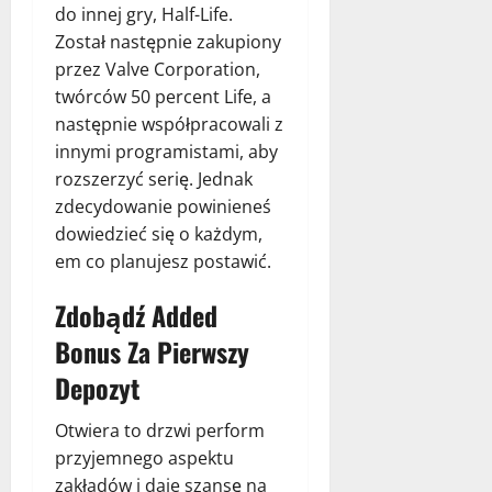
do innej gry, Half-Life.
Został następnie zakupiony
przez Valve Corporation,
twórców 50 percent Life, a
następnie współpracowali z
innymi programistami, aby
rozszerzyć serię. Jednak
zdecydowanie powinieneś
dowiedzieć się o każdym,
em co planujesz postawić.
Zdobądź Added
Bonus Za Pierwszy
Depozyt
Otwiera to drzwi perform
przyjemnego aspektu
zakładów i daje szansę na