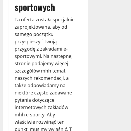
sportowych
Ta oferta została specjalnie
zaprojektowana, aby od
samego początku
przyspieszyć Twoją
przygodę z zakładami e-
sportowymi. Na następnej
stronie podajemy więcej
szczegółów mhh temat
naszych rekomendacji, a
także odpowiadamy na
niektóre często zadawane
pytania dotyczące
internetowych zakładów
mhh e-sporty. Aby
właściwie rozwinąć ten
punkt, musimy wyjaśnić, T