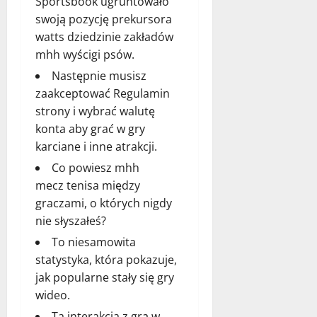
Sportsbook ugruntowało
swoją pozycję prekursora
watts dziedzinie zakładów
mhh wyścigi psów.
Następnie musisz
zaakceptować Regulamin
strony i wybrać walutę
konta aby grać w gry
karciane i inne atrakcji.
Co powiesz mhh
mecz tenisa między
graczami, o których nigdy
nie słyszałeś?
To niesamowita
statystyka, która pokazuje,
jak popularne stały się gry
wideo.
Ta interakcja z grą w