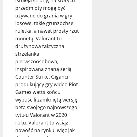
istnieją strony, na których
przedmioty mogą być
używane do grania w gry
losowe, takie grunzochse
ruletka, a nawet prosty rzut
monetą. Valorant to
drużynowa taktyczna
strzelanka
pierwszoosobowa,
inspirowana znaną serią
Counter Strike. Giganci
produkujący gry wideo Riot
Games watts końcu
wypuścili zamkniętą wersję
beta swojego najnowszego
tytułu Valorant w 2020
roku. Valorant to wciąż
nowość na rynku, więc jak