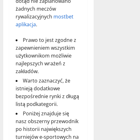
dotąd nie zaplanowano
żadnych meczów
rywalizacyjnych
mostbet
aplikacja
.
Prawo to jest zgodne z
zapewnieniem wszystkim
użytkownikom możliwie
najlepszych wrażeń z
zakładów.
Warto zaznaczyć, że
istnieją dodatkowe
bezpośrednie rynki z długą
listą podkategorii.
Poniżej znajduje się
nasz obszerny przewodnik
po historii największych
turniejów e-sportowych na