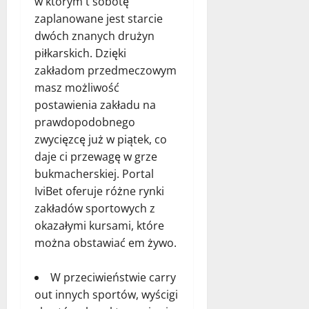
w którym t sobotę
zaplanowane jest starcie
dwóch znanych drużyn
piłkarskich. Dzięki
zakładom przedmeczowym
masz możliwość
postawienia zakładu na
prawdopodobnego
zwycięzcę już w piątek, co
daje ci przewagę w grze
bukmacherskiej. Portal
IviBet oferuje różne rynki
zakładów sportowych z
okazałymi kursami, które
można obstawiać em żywo.
W przeciwieństwie carry
out innych sportów, wyścigi