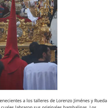
enecientes a los talleres de Lorenzo Jiménes y Rueda
os cuales labraron sus originales bambalinas. Los