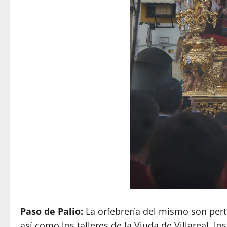
Paso de Palio:
La orfebrería del mismo son pert
así como los talleres de la Viuda de Villareal, l