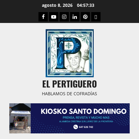
Saltar
agosto 8, 2026
04:57:33
al
Facebook
Youtube
Instagram
Linked
Pinterest
Dribbble
contenido
IN
EL PERTIGUERO
HABLAMOS DE COFRADÍAS