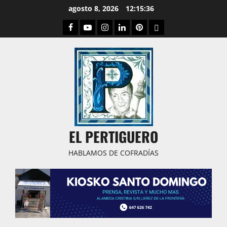
Saltar
agosto 8, 2026
12:15:37
al
Facebook
Youtube
Instagram
Linked
Pinterest
Dribbble
contenido
IN
EL PERTIGUERO
HABLAMOS DE COFRADÍAS