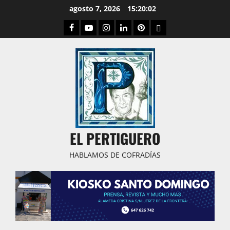
Saltar
agosto 7, 2026
15:20:03
al
Facebook
Youtube
Instagram
Linked
Pinterest
Dribbble
contenido
IN
EL PERTIGUERO
HABLAMOS DE COFRADÍAS