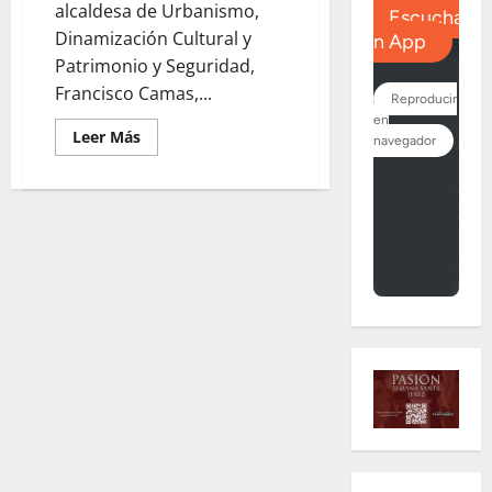
alcaldesa de Urbanismo,
Dinamización Cultural y
Patrimonio y Seguridad,
Francisco Camas,...
Leer
Leer Más
más
acerca
de
Camas
garantiza
la
implicación
del
Ayuntamiento
en
la
organización
de
la
Semana
Santa