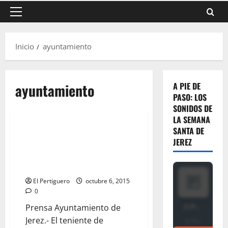
Menú
principal
Inicio
ayuntamiento
ayuntamiento
A PIE DE
PASO: LOS
SONIDOS DE
LA SEMANA
SANTA DE
Camas garantiza la implicación
JEREZ
del Ayuntamiento en la
organización de la Semana
Santa
El Pertiguero
octubre 6, 2015
0
Prensa Ayuntamiento de
Jerez.- El teniente de