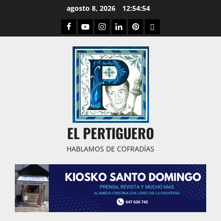
Saltar
agosto 8, 2026
12:54:55
al
Facebook
Youtube
Instagram
Linked
Pinterest
Dribbble
contenido
IN
EL PERTIGUERO
HABLAMOS DE COFRADÍAS