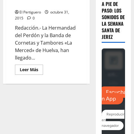
Musical
A PIE DE
tras el Perdón
Astigitana
acompañará
PASO: LOS
El Pertiguero
octubre 31,
a
SONIDOS DE
la
2015
0
Virgen
LA SEMANA
de
Redacción.- La Hermandad
SANTA DE
la
Piedad
del Perdón y la Banda de
JEREZ
el
Cornetas y Tambores «La
próximo
año
Merced» de Huelva, han
llegado...
Leer
Leer Más
más
acerca
de
El
clasicismo
se
hace
música
tras
el
Perdón