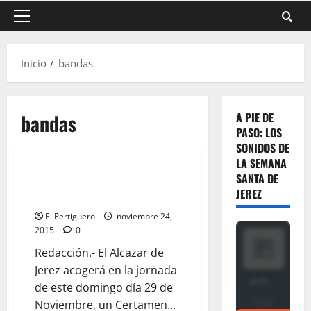
Menú
principal
Inicio
bandas
bandas
A PIE DE
PASO: LOS
SONIDOS DE
LA SEMANA
SANTA DE
Este domingo: “La música que
JEREZ
nos une para Marcos Carribero”
El Pertiguero
noviembre 24,
2015
0
Redacción.- El Alcazar de
Jerez acogerá en la jornada
de este domingo día 29 de
Noviembre, un Certamen...