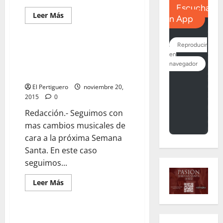
Leer
Leer Más
más
acerca
de
Este
domingo:
La Unión Musical Astigitana
“La
acompañará a la Virgen de la
música
que
Piedad el próximo año
nos
une
El Pertiguero
noviembre 20,
para
2015
0
Marcos
Carribero”
Redacción.- Seguimos con
mas cambios musicales de
cara a la próxima Semana
Santa. En este caso
seguimos...
Leer
Leer Más
más
acerca
de
La
Unión
El clasicismo se hace música