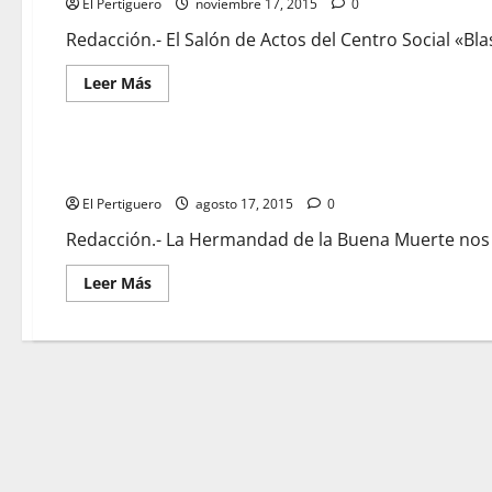
El Pertiguero
noviembre 17, 2015
0
Redacción.- El Salón de Actos del Centro Social «Bl
Leer
Leer Más
más
acerca
de
Teatro
Solidario
La Buena Muerte anuncia una nueva cita en la que se invoca
a
Beneficio
El Pertiguero
de
agosto 17, 2015
0
la
Bolsa
Redacción.- La Hermandad de la Buena Muerte nos a
de
Caridad
«María
Leer
Leer Más
Santísima
más
del
acerca
Dulce
de
Nombre»
La
Buena
Muerte
anuncia
una
nueva
cita
en
la
que