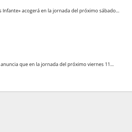
su
nueva
iluminación
as Infante» acogerá en la jornada del próximo sábado...
tras
haber
dejado
atrás
unas
3.000
visitas
en
rá al Dulce Nombre de María
las
jornadas
de
puertas
abiertas
nuncia que en la jornada del próximo viernes 11...