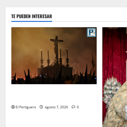
TE PUEDEN INTERESAR
La Hermandad de la Viga celebra este
viernes su tradicional pregón
El Pertiguero
agosto 7, 2026
0