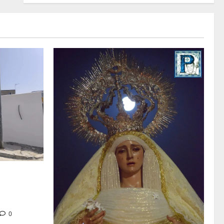
tra en la
 de su Casa
0