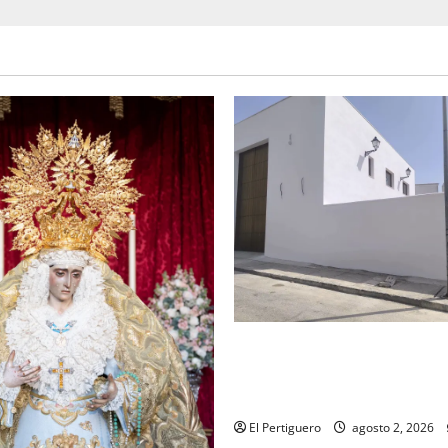
La Hermandad de la Misión en
recta final para la bendición
de Hermandad
El Pertiguero
agosto 2, 2026