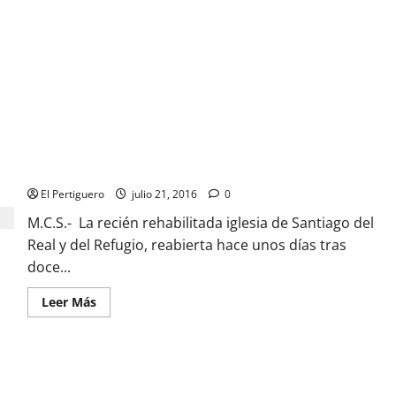
Santiago estrenará mañana viernes su nueva iluminación tras
haber dejado atrás unas 3.000 visitas en las jornadas de
puertas abiertas
El Pertiguero
julio 21, 2016
0
M.C.S.- La recién rehabilitada iglesia de Santiago del
Real y del Refugio, reabierta hace unos días tras
doce...
Leer
Leer Más
más
acerca
de
Santiago
estrenará
 Santísima del Dulce Nombre»
mañana
viernes