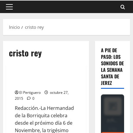
Menú
principal
Inicio
cristo rey
cristo rey
A PIE DE
PASO: LOS
SONIDOS DE
LA SEMANA
SANTA DE
XXXVII edición del Ciclo de
JEREZ
Cristo Rey
El Pertiguero
octubre 27,
2015
0
Redacción.-La Hermandad
de la Borriquita celebra
desde el próximo día 6 de
Noviembre, la trigésimo