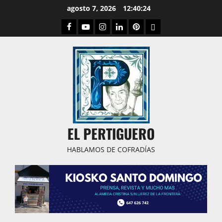
Saltar
agosto 7, 2026
12:40:24
al
Facebook
Youtube
Instagram
Linked
Pinterest
Dribbble
contenido
IN
EL PERTIGUERO
HABLAMOS DE COFRADÍAS