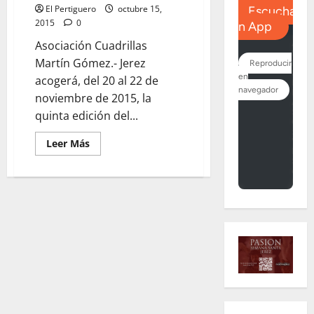
El Pertiguero
octubre 15,
2015
0
Asociación Cuadrillas
Martín Gómez.- Jerez
acogerá, del 20 al 22 de
noviembre de 2015, la
quinta edición del...
Leer
Leer Más
más
acerca
de
La
sede
del
Consejo
de
la
Unión
de
Hermandades
acoge
hoy,
la
presentación
de