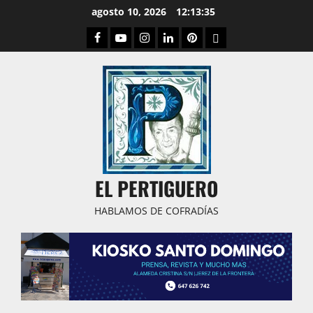
Saltar
agosto 10, 2026
12:13:36
al
Facebook
Youtube
Instagram
Linked
Pinterest
Dribbble
contenido
IN
EL PERTIGUERO
HABLAMOS DE COFRADÍAS