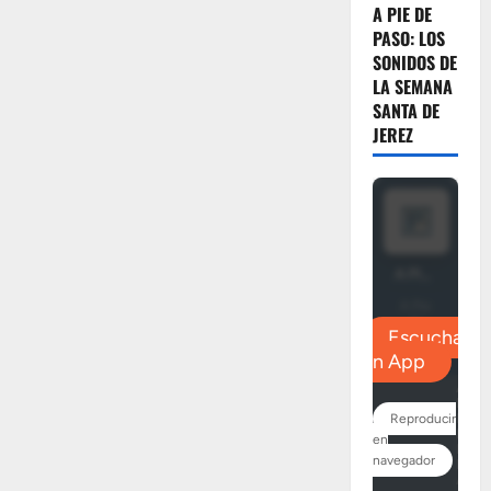
la
A PIE DE
quinta
PASO: LOS
edición
del
SONIDOS DE
encuentro
LA SEMANA
de
costaleros
SANTA DE
coordinado
por
JEREZ
la
«Asociación
Cuadrillas
Martín
Gómez»