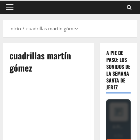
Menú
principal
Inicio
cuadrillas martín gómez
cuadrillas martín
A PIE DE
PASO: LOS
gómez
SONIDOS DE
LA SEMANA
SANTA DE
JEREZ
La sede del Consejo de la Unión
de Hermandades acoge hoy, la
presentación de la quinta
edición del encuentro de
costaleros coordinado por la
«Asociación Cuadrillas Martín
Gómez»