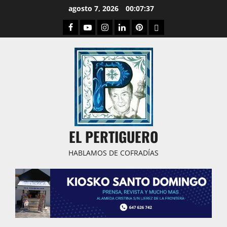
Saltar
agosto 7, 2026
00:07:37
al
Facebook
Youtube
Instagram
Linked
Pinterest
Dribbble
contenido
IN
EL PERTIGUERO
HABLAMOS DE COFRADÍAS