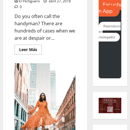
El Pertiguero
abril 27, 2018
0
Do you often call the
handyman? There are
hundreds of cases when we
are at despair or...
Leer
Leer Más
más
acerca
de
Emerging
Global
Trends
in
Leather
and
Fashion