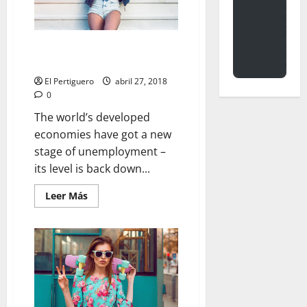
Proof Gigi and Bella Hadid are
the Least Competitive Sisters
El Pertiguero
abril 27, 2018
0
The world’s developed
economies have got a new
stage of unemployment –
its level is back down...
Leer
Leer Más
más
acerca
de
Proof
Gigi
and
Bella
Hadid
are
the
Least