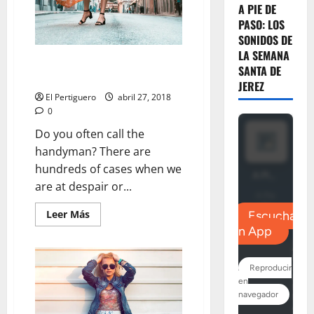
A PIE DE
PASO: LOS
SONIDOS DE
LA SEMANA
Sustainable Fashion: Welcome
SANTA DE
Revolution
JEREZ
El Pertiguero
abril 27, 2018
0
Do you often call the
handyman? There are
hundreds of cases when we
are at despair or...
Leer
Leer Más
más
acerca
de
Sustainable
Fashion:
Welcome
Revolution