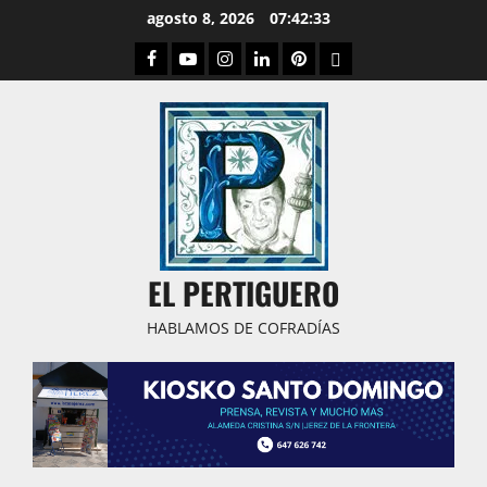
Saltar
agosto 8, 2026
07:42:33
al
Facebook
Youtube
Instagram
Linked
Pinterest
Dribbble
contenido
IN
EL PERTIGUERO
HABLAMOS DE COFRADÍAS