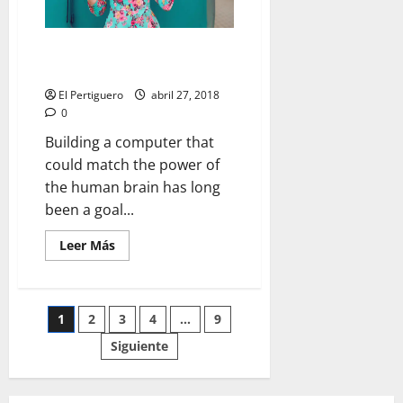
Competitive
Sisters
Women Are Taking Over the
World of Comedy
El Pertiguero
abril 27, 2018
0
Building a computer that
could match the power of
the human brain has long
been a goal...
Leer
Leer Más
más
acerca
de
Women
Are
Paginación
1
2
3
4
…
9
Taking
Over
the
Siguiente
de
World
of
Comedy
entradas