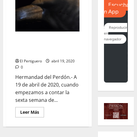
La Hermandad del Perdón da
por finalizada su campaña
solidaria de mascarillas
El Pertiguero
abril 19, 2020
0
Hermandad del Perdón.- A
19 de abril de 2020, cuando
empezamos a contar la
sexta semana de...
Leer
Leer Más
más
acerca
de
La
Hermandad