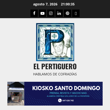
Saltar
agosto 7, 2026
21:00:36
al
Facebook
Youtube
Instagram
Linked
Pinterest
Dribbble
contenido
IN
EL PERTIGUERO
HABLAMOS DE COFRADÍAS