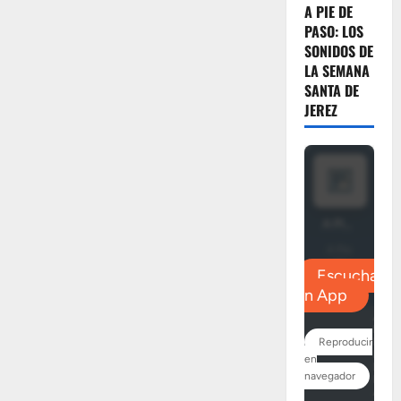
del
A PIE DE
Perdón
da
PASO: LOS
por
SONIDOS DE
finalizada
su
LA SEMANA
campaña
SANTA DE
solidaria
de
JEREZ
mascarillas